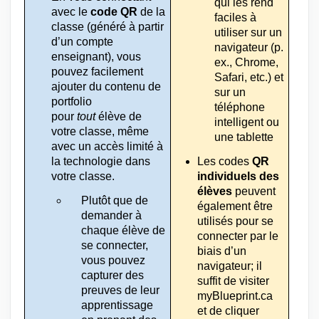
qui les rend 
avec le 
code QR
 de la 
faciles à 
classe (généré à partir 
utiliser sur un 
d’un compte 
navigateur (p. 
enseignant), vous 
ex., Chrome, 
pouvez facilement 
Safari, etc.) et 
ajouter du contenu de 
sur un 
portfolio 
téléphone 
pour 
tout
 élève de 
intelligent ou 
votre classe, même 
une tablette
avec un accès limité à 
la technologie dans 
Les codes 
QR 
votre classe.
individuels des 
élèves
 peuvent 
Plutôt que de 
également être 
demander à 
utilisés pour se 
chaque élève de 
connecter par le 
se connecter, 
biais d’un 
vous pouvez 
navigateur; il 
capturer des 
suffit de visiter 
preuves de leur 
myBlueprint.ca 
apprentissage 
et de cliquer 