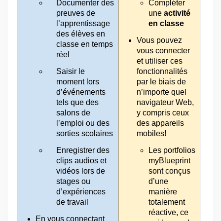
Documenter des 
Compléter 
preuves de 
une 
activité 
l’apprentissage 
en classe
des élèves en 
Vous pouvez 
classe en temps 
vous connecter 
réel
et utiliser ces 
Saisir le 
fonctionnalités 
moment lors 
par le biais de 
d’événements 
n’importe quel 
tels que des 
navigateur Web, 
salons de 
y compris ceux 
l’emploi ou des 
des appareils 
sorties scolaires
mobiles!
Enregistrer des 
Les portfolios 
clips audios et 
myBlueprint 
vidéos lors de 
sont conçus 
stages ou 
d’une 
d’expériences 
manière 
de travail
totalement 
réactive, ce 
En vous connectant 