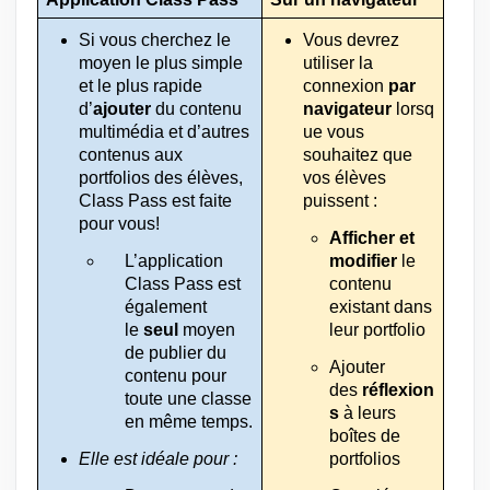
Si vous cherchez le 
Vous devrez 
moyen le plus simple 
utiliser la 
et le plus rapide 
connexion 
par 
d’
ajouter
 du contenu 
navigateur
 lorsq
multimédia et d’autres 
ue vous 
contenus aux 
souhaitez que 
portfolios des élèves, 
vos élèves 
Class Pass est faite 
puissent :
pour vous!
Afficher et 
L’application 
modifier
 le 
Class Pass est 
contenu 
également 
existant dans 
le 
seul
 moyen 
leur portfolio
de publier du 
Ajouter 
contenu pour 
des 
réflexion
toute une classe 
s
 à leurs 
en même temps.
boîtes de 
Elle est idéale pour :
portfolios