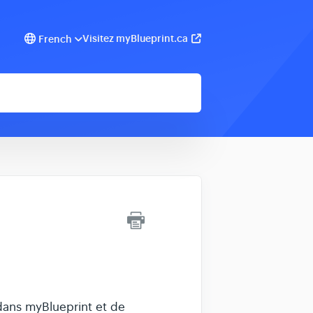
Visitez myBlueprint.ca
French
dans myBlueprint et de