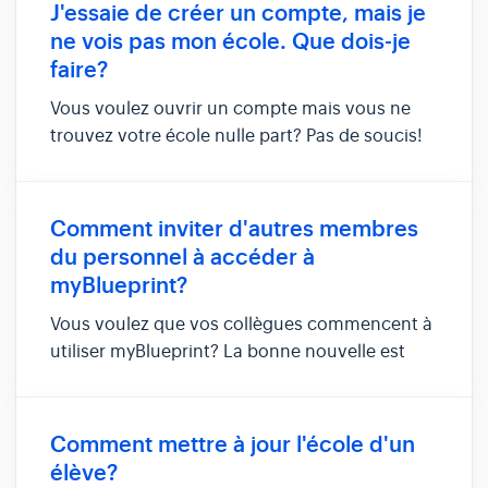
entre deux écoles de différents districts
J'essaie de créer un compte, mais je
scolaires Fusionner le...
ne vois pas mon école. Que dois-je
faire?
Vous voulez ouvrir un compte mais vous ne
trouvez votre école nulle part? Pas de soucis!
Vous pouvez suivre quelques étapes pour
résoudre ce problème. Si vous utilisez une
page myBlueprint spécifique à votre conseil,
Comment inviter d'autres membres
assurez-vous que vous êtes sur...
du personnel à accéder à
myBlueprint?
Vous voulez que vos collègues commencent à
utiliser myBlueprint? La bonne nouvelle est
que vous pouvez les inviter directement
depuis votre compte. Compte enseignant En
tant qu'enseignant, pour inviter vos collègues:
Comment mettre à jour l'école d'un
Faites défiler vers le bas de ...
élève?