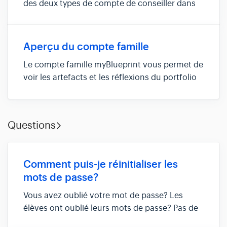
des deux types de compte de conseiller dans
myBlueprint: conseiller et conseiller principal.
Fonctionnalités partagées Caractéristiques du
compte de conseiller principal Conseils et
Aperçu du compte famille
raccourcis Bouton Act...
Le compte famille myBlueprint vous permet de
voir les artefacts et les réflexions du portfolio
des élèves, y compris les objectifs qu'ils se
fixent, les professions qui les intéressent et ce
qu'ils apprennent à l'école. Vous pouvez vous
Questions
connecter ...
Comment puis-je réinitialiser les
mots de passe?
Vous avez oublié votre mot de passe? Les
élèves ont oublié leurs mots de passe? Pas de
problème! Le processus de réinitialisation de