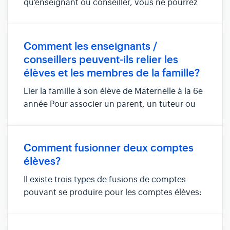
qu'enseignant ou conseiller, vous ne pourrez
pas mettre à jour directement votre école dans
votre compte. Les conseillers responsables
des écoles individuelles n'ont également accès
Comment les enseignants /
qu'au personnel de leur école...
conseillers peuvent-ils relier les
élèves et les membres de la famille?
Lier la famille à son élève de Maternelle à la 6e
année Pour associer un parent, un tuteur ou
un membre de la famille à un élève de la
maternelle à la 6e année avec À propos de
moi, l’enseignant de l’élève devra envoyer un
Comment fusionner deux comptes
courriel d’invitation à ...
élèves?
Il existe trois types de fusions de comptes
pouvant se produire pour les comptes élèves:
Fusionner les comptes entre deux écoles du
même district scolaire Fusionner les comptes