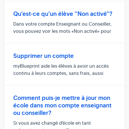
votre mot de passe peut varier si votre conseil
scolaire utilise l'authentification unique (une
Qu'est-ce qu'un élève ''Non activé''?
option de '' con...
Dans votre compte Enseignant ou Conseiller,
vous pouvez voir les mots «Non activé» pour
certains de vos élèves. Vous vous demandez
ce que cela signifie? On vous explique tout
dans cet article! Qu'est-ce que Non activé
Supprimer un compte
signifie? Comment mon élève p...
myBlueprint aide les élèves à avoir un accès
continu à leurs comptes, sans frais, aussi
longtemps qu'ils le souhaitent - de cette façon,
même après avoir obtenu leur diplôme
d'études secondaires, les élèves peuvent
Comment puis-je mettre à jour mon
continuer à utiliser la platef...
école dans mon compte enseignant
ou conseiller?
Si vous avez changé d'école en tant